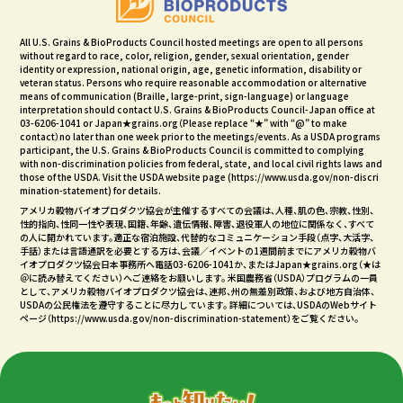
All U.S. Grains & BioProducts Council hosted meetings are open to all persons
without regard to race, color, religion, gender, sexual orientation, gender
identity or expression, national origin, age, genetic information, disability or
veteran status. Persons who require reasonable accommodation or alternative
means of communication (Braille, large-print, sign-language) or language
interpretation should contact U.S. Grains & BioProducts Council-Japan office at
03-6206-1041 or Japan★grains.org（Please replace “★” with “@” to make
contact）no later than one week prior to the meetings/events. As a USDA programs
participant, the U.S. Grains & BioProducts Council is committed to complying
with non-discrimination policies from federal, state, and local civil rights laws and
those of the USDA. Visit the USDA website page (
https://www.usda.gov/non-discri
mination-statement
) for details.
アメリカ穀物バイオプロダクツ協会が主催するすべての会議は、人種、肌の色、宗教、性別、
性的指向、性同一性や表現、国籍、年齢、遺伝情報、障害、退役軍人の地位に関係なく、すべて
の人に開かれています。適正な宿泊施設、代替的なコミュニケーション手段（点字、大活字、
手話）または言語通訳を必要とする方は、会議／イベントの1週間前までにアメリカ穀物バ
イオプロダクツ協会日本事務所へ電話03-6206-1041か、またはJapan★grains.org（★は
＠に読み替えてください）へご連絡をお願いします。 米国農務省（USDA）プログラムの一員
として、アメリカ穀物バイオプロダクツ協会は、連邦、州の無差別政策、および地方自治体、
USDAの公民権法を遵守することに尽力しています。 詳細については、USDAのWebサイト
ページ（
https://www.usda.gov/non-discrimination-statement
）をご覧ください。