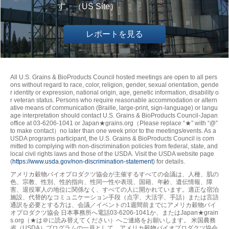
す。（US Site）
レポートを見る
All U.S. Grains & BioProducts Council hosted meetings are open to all pers
ons without regard to race, color, religion, gender, sexual orientation, gende
r identity or expression, national origin, age, genetic information, disability o
r veteran status. Persons who require reasonable accommodation or altern
ative means of communication (Braille, large-print, sign-language) or langu
age interpretation should contact U.S. Grains & BioProducts Council-Japan
office at 03-6206-1041 or Japan★grains.org（Please replace “★” with “@”
to make contact）no later than one week prior to the meetings/events. As a
USDA programs participant, the U.S. Grains & BioProducts Council is com
mitted to complying with non-discrimination policies from federal, state, and
local civil rights laws and those of the USDA. Visit the USDA website page
(
https://www.usda.gov/non-discrimination-statement
) for details.
アメリカ穀物バイオプロダクツ協会が主催するすべての会議は、人種、肌の
色、宗教、性別、性的指向、性同一性や表現、国籍、年齢、遺伝情報、障
害、退役軍人の地位に関係なく、すべての人に開かれています。適正な宿泊
施設、代替的なコミュニケーション手段（点字、大活字、手話）または言語
通訳を必要とする方は、会議／イベントの1週間前までにアメリカ穀物バイ
オプロダクツ協会 日本事務所へ電話03-6206-1041か、またはJapan★grain
s.org（★は＠に読み替えてください）へご連絡をお願いします。 米国農務
省（USDA）プログラムの一員として、アメリカ穀物バイオプロダクツ協会