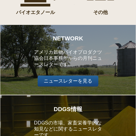
バイオエタノール
その他
NETWORK
アメリカ穀物バイオプロダクツ
協会日本事務所からの月刊ニュ
ースレターです。
ニュースレターを見る
DDGS情報
DDGSの市場、家畜栄養学的な
知見などに関するニュースレタ
ーです。