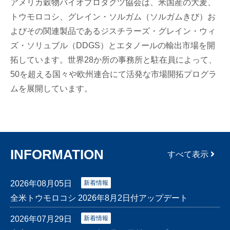
アメリカ穀物バイオプロダクツ協会は、米国産の大麦、
トウモロコシ、グレイン・ソルガム（ソルガムきび）お
よびその関連製品であるジスチラーズ・グレイン・ウィ
ズ・ソリュブル（DDGS）とエタノールの輸出市場を開
拓しています。世界28か所の事務所と駐在員によって、
50を超える国々や欧州連合にて活発な市場開拓プログラ
ムを展開しています。
INFORMATION
すべて表示
2026年08月05日
新着情報
全米トウモロコシ 2026年8月2日付アップデート
2026年07月29日
新着情報