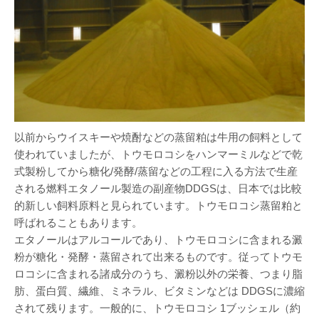
以前からウイスキーや焼酎などの蒸留粕は牛用の飼料として
使われていましたが、トウモロコシをハンマーミルなどで乾
式製粉してから糖化/発酵/蒸留などの工程に入る方法で生産
される燃料エタノール製造の副産物DDGSは、日本では比較
的新しい飼料原料と見られています。トウモロコシ蒸留粕と
呼ばれることもあります。
エタノールはアルコールであり、トウモロコシに含まれる澱
粉が糖化・発酵・蒸留されて出来るものです。従ってトウモ
ロコシに含まれる諸成分のうち、澱粉以外の栄養、つまり脂
肪、蛋白質、繊維、ミネラル、ビタミンなどは DDGSに濃縮
されて残ります。一般的に、トウモロコシ 1ブッシェル（約