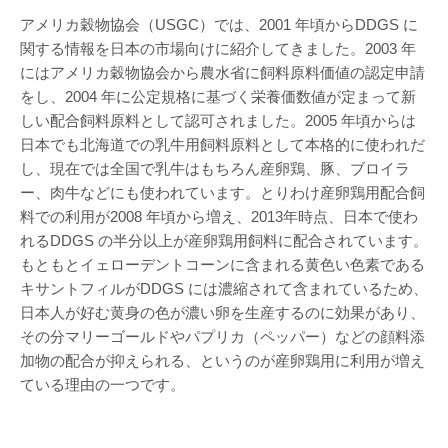
アメリカ穀物協会（USGC）では、2001 年頃からDDGS に
関する情報を日本の市場向けに紹介してきました。2003 年
にはアメリカ穀物協会から農水省に飼料原料価値の認定申請
をし、2004 年に公定規格に基づく栄養価数値が定まって新
しい配合飼料原料として認可されました。2005 年頃からは
日本でも北海道での乳牛用飼料原料として本格的に使われだ
し、現在では全国で乳牛はもちろん産卵鶏、豚、ブロイラ
ー、肉牛などにも使われています。とりわけ産卵鶏用配合飼
料での利用が2008 年頃から増え、2013年時点、日本で使わ
れるDDGS の半分以上が産卵鶏用飼料に配合されています。
もともとイェローデントコーンに含まれる黄色い色素である
キサントフィルがDDGS には濃縮されて含まれているため、
日本人が好む黄身の色が濃い卵を生産するのに効果があり、
その分マリーゴールドやパプリカ（ペッパー）などの顔料添
加物の配合が抑えられる、というのが産卵鶏用に利用が増え
ている理由の一つです。