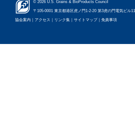
© 2026 U.S. Grains & BioProducts Council
〒105-0001 東京都港区虎ノ門1-2-20 第3虎の門電気ビル1
協会案内
｜アクセス
｜
リンク集
｜
サイトマップ
｜
免責事項