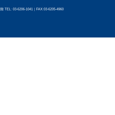
1階
TEL: 03-6206-1041｜FAX:03-6205-4960