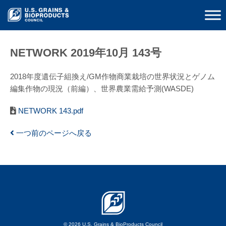
NETWORK 2019年10月 143号
2018年度遺伝子組換え/GM作物商業栽培の世界状況とゲノム
編集作物の現況（前編）、世界農業需給予測(WASDE)
NETWORK 143.pdf
一つ前のページへ戻る
© 2026 U.S. Grains & BioProducts Council