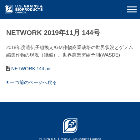
NETWORK 2019年11月 144号
2018年度遺伝子組換え/GM作物商業栽培の世界状況とゲノム
編集作物の現況（後編）、世界農業需給予測(WASDE)
NETWORK 144.pdf
一つ前のページへ戻る
© 2026 U.S. Grains & BioProducts Council