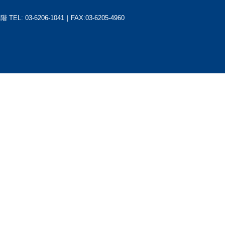
1階
TEL: 03-6206-1041｜FAX:03-6205-4960