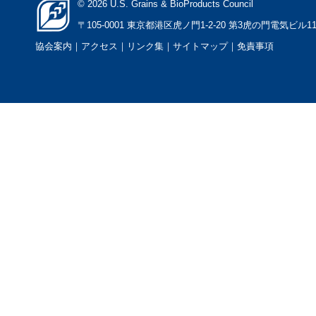
© 2026 U.S. Grains & BioProducts Council
〒105-0001 東京都港区虎ノ門1-2-20 第3虎の門電気ビル1
協会案内
｜アクセス
｜
リンク集
｜
サイトマップ
｜
免責事項