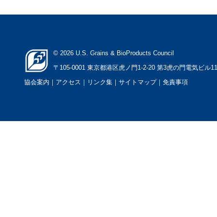
© 2026 U.S. Grains & BioProducts Council
〒105-0001 東京都港区虎ノ門1-2-20 第3虎の門電気ビル1
協会案内
｜アクセス
｜
リンク集
｜
サイトマップ
｜
免責事項