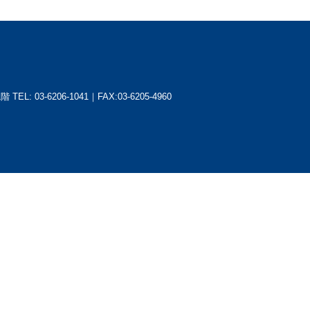
1階
TEL: 03-6206-1041｜FAX:03-6205-4960