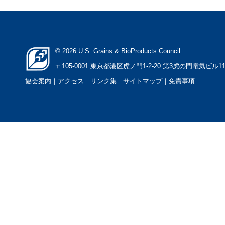
© 2026 U.S. Grains & BioProducts Council
〒105-0001 東京都港区虎ノ門1-2-20 第3虎の門電気ビル1
協会案内
｜アクセス
｜
リンク集
｜
サイトマップ
｜
免責事項