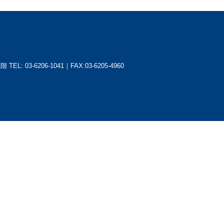
1階
TEL: 03-6206-1041｜FAX:03-6205-4960