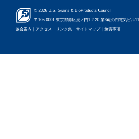
© 2026 U.S. Grains & BioProducts Council
〒105-0001 東京都港区虎ノ門1-2-20 第3虎の門電気ビル1
協会案内
｜アクセス
｜
リンク集
｜
サイトマップ
｜
免責事項