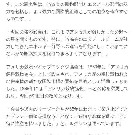
す。この新名称は、当協会の穀物部門とエタノール部門の双
方を包括し、より強力な国際的組織としての地位を確立する
ものです。」
「今回の名称変更は、これまでアクセスが難しかった分野へ
の扉を開くものです。特に、当協会のエタノールチームが注
力してきたエネルギー分野への進出を可能にし、これまでに
ない形で販路拡大を促進できるようになります。」
アメリカ穀物バイオプロダクツ協会は、1960年に「アメリカ
飼料穀物協会」として設立され、アメリカ産の粗粒穀物およ
び併産物の新たな国際市場の開拓を目的として活動してきま
した。1998年には「アメリカ穀物協会」へと名称を変更して
おり、今回が2度目の改称となります。
「会員や過去のリーダーたちが65年にわたって築き上げてき
たブランド価値を損なうことなく、適切な名称を選ぶことに
特に注意を払いました。」と、ルグランは述べています。