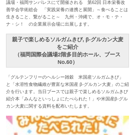
議場・福岡サンパレスにて開催される 第62回 日本栄養改
善学会学術総会 「実践栄養の連携と展開」～食べることは
生きること、繋がること～ 九州・沖縄で、オ・モ・テ・
ナ・シ！ の企業展示会場に出展します。
親子で楽しめるソルガムきび, β-グルカン大麦
をご紹介
（福岡国際会議場2階多目的ホール、ブース
No.60）
「グルテンフリーのヘルシー雑穀 米国産ソルガムきび」
と「水溶性食物繊維が豊富な米国産 β-グルカン大麦」のご紹
介を行います。当日ブースでは親子で楽しめるソルガムきび
紹介本「みんなといっしょにたべられた！」や米国産β-グル
カン大麦に関する資料を配布いたします。