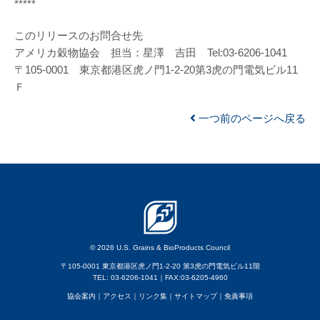
*****
このリリースのお問合せ先
アメリカ穀物協会 担当：星澤 吉田 Tel:03-6206-1041
〒105-0001 東京都港区虎ノ門1-2-20第3虎の門電気ビル11
Ｆ
一つ前のページへ戻る
© 2026 U.S. Grains & BioProducts Council
〒105-0001 東京都港区虎ノ門1-2-20 第3虎の門電気ビル11階
TEL: 03-6206-1041｜FAX:03-6205-4960
協会案内
｜アクセス
｜
リンク集
｜
サイトマップ
｜
免責事項