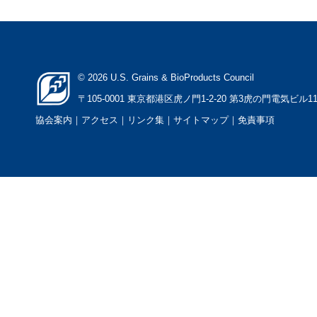
© 2026 U.S. Grains & BioProducts Council
〒105-0001 東京都港区虎ノ門1-2-20 第3虎の門電気ビル1
協会案内
｜アクセス
｜
リンク集
｜
サイトマップ
｜
免責事項