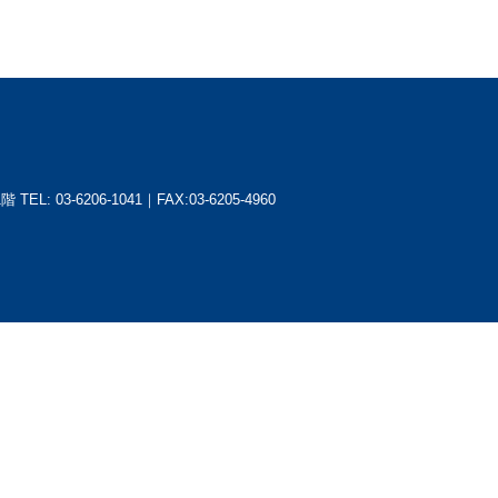
1階
TEL: 03-6206-1041｜FAX:03-6205-4960