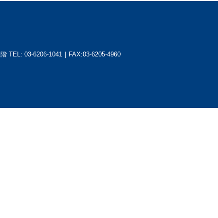
1階
TEL: 03-6206-1041｜FAX:03-6205-4960