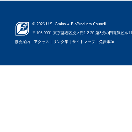
© 2026 U.S. Grains & BioProducts Council
〒105-0001 東京都港区虎ノ門1-2-20 第3虎の門電気ビル1
協会案内
｜アクセス
｜
リンク集
｜
サイトマップ
｜
免責事項