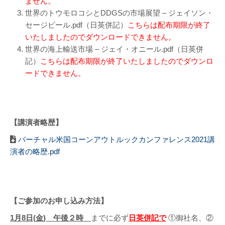
ません。
世界のトウモロコシとDDGSの市場展望 – ジェイソン・
セージビール.pdf（日英併記）
こちらは
配布期限が終了
いたしましたのでダウンロードできません。
世界の海上輸送市場 – ジェイ・オニール.pdf（日英併
記）
こちらは
配布期限が終了いたしましたのでダウンロ
ードできません。
【講演者略歴】
バーチャル米国コーンアウトルックカンファレンス2021講
演者の略歴.pdf
【ご参加のお申し込み方法】
1
月
8
日
(
金
) 午後２時
までに必ず
日英併記で
①御社名、②