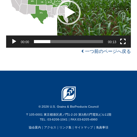
レ
ー
ヤ
ー
00:00
00:13
一つ前のページへ戻る
© 2026 U.S. Grains & BioProducts Council
〒105-0001 東京都港区虎ノ門1-2-20 第3虎の門電気ビル11階
TEL: 03-6206-1041｜FAX:03-6205-4960
協会案内
｜アクセス
｜
リンク集
｜
サイトマップ
｜
免責事項