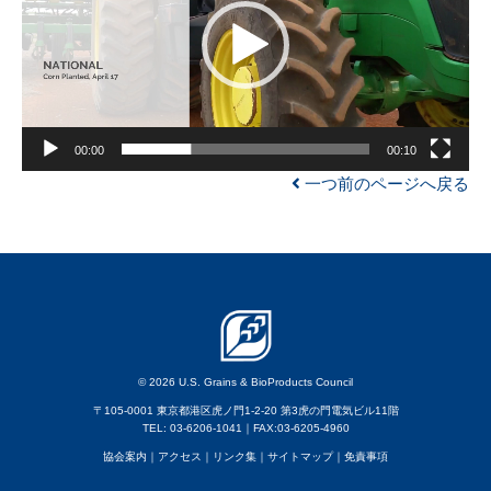
レ
ー
ヤ
ー
00:00
00:10
一つ前のページへ戻る
© 2026 U.S. Grains & BioProducts Council
〒105-0001 東京都港区虎ノ門1-2-20 第3虎の門電気ビル11階
TEL: 03-6206-1041｜FAX:03-6205-4960
協会案内
｜アクセス
｜
リンク集
｜
サイトマップ
｜
免責事項