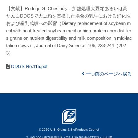
【文献】Rodrigo G. Chesiniら：加熱処理大豆粕あるいは高
たん白DDGSで大豆粕を置換した場合の乳牛における消化性
および産乳成績への影響（Dietary replacement of soybean m
eal with heat-treated soybean meal or high-protein corn distiller
s grains on nutrient digestibility and milk composition in mid-lac
tation cows）, Journal of Dairy Science, 106, 233-244（202
3）
DDGS No.115.pdf
一つ前のページへ戻る
© 2026 U.S. Grains & BioProducts Council
〒105-0001 東京都港区虎ノ門1-2-20 第3虎の門電気ビル11階