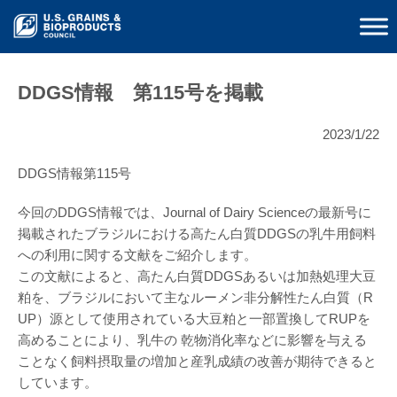
DDGS情報 第115号を掲載
2023/1/22
DDGS情報第115号
今回のDDGS情報では、Journal of Dairy Scienceの最新号に
掲載されたブラジルにおける高たん白質DDGSの乳牛用飼料
への利用に関する文献をご紹介します。
この文献によると、高たん白質DDGSあるいは加熱処理大豆
粕を、ブラジルにおいて主なルーメン非分解性たん白質（R
UP）源として使用されている大豆粕と一部置換してRUPを
高めることにより、乳牛の 乾物消化率などに影響を与える
ことなく飼料摂取量の増加と産乳成績の改善が期待できると
しています。