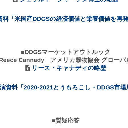
資料「米国産DDGSの経済価値と栄養価値を再
■DDGSマーケットアウトルック
eece Cannady アメリカ穀物協会 グロ
リース・キャナディの略歴
演資料「2020-2021とうもろこし・DDGS市
■質疑応答