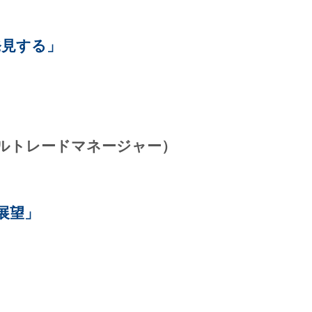
発見する」
ーバルトレードマネージャー）
場展望」