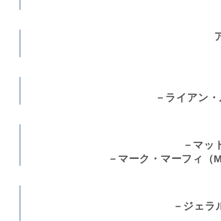
－ライアン・ル
－マット
－マーク・マーフィ（Ma
－ジェラル