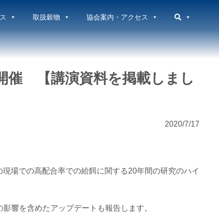
ス
取扱穀物
協会案内・アクセス
）開催 【講演資料を掲載しまし
2020/7/17
の現場での高配合率での給餌に関する20年間の研究のハイ
の影響を含めたアップデートも報告します。